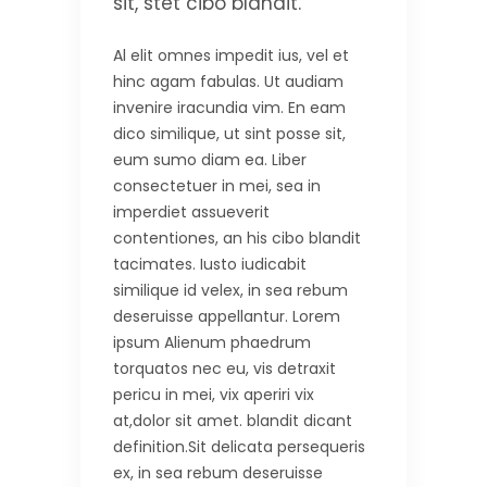
sit, stet cibo blandit.
Al elit omnes impedit ius, vel et
hinc agam fabulas. Ut audiam
invenire iracundia vim. En eam
dico similique, ut sint posse sit,
eum sumo diam ea. Liber
consectetuer in mei, sea in
imperdiet assueverit
contentiones, an his cibo blandit
tacimates. Iusto iudicabit
similique id velex, in sea rebum
deseruisse appellantur. Lorem
ipsum Alienum phaedrum
torquatos nec eu, vis detraxit
pericu in mei, vix aperiri vix
at,dolor sit amet. blandit dicant
definition.Sit delicata persequeris
ex, in sea rebum deseruisse