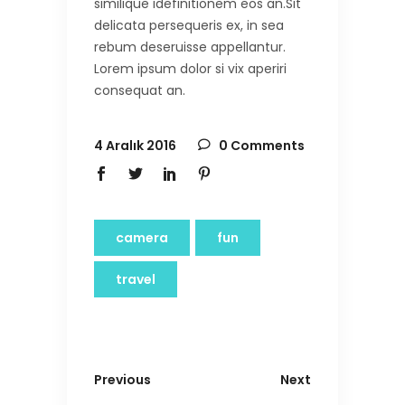
similique idefinitionem eos an.Sit
delicata persequeris ex, in sea
rebum deseruisse appellantur.
Lorem ipsum dolor si vix aperiri
consequat an.
4 Aralık 2016
0 Comments
camera
fun
travel
Previous
Next