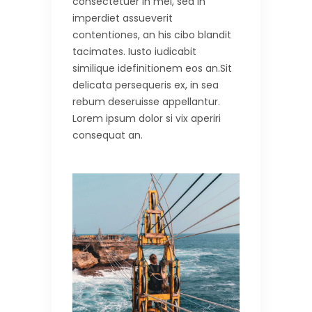
consectetuer in mei, sea in
imperdiet assueverit
contentiones, an his cibo blandit
tacimates. Iusto iudicabit
similique idefinitionem eos an.Sit
delicata persequeris ex, in sea
rebum deseruisse appellantur.
Lorem ipsum dolor si vix aperiri
consequat an.