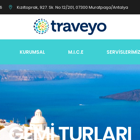
26
Kızıltoprak, 927. Sk. No:12/201, 07300 Muratpaşa/Antalya
KURUMSAL
M.I.C.E
SERVİSLERİMİ
GEMİ TURLARI