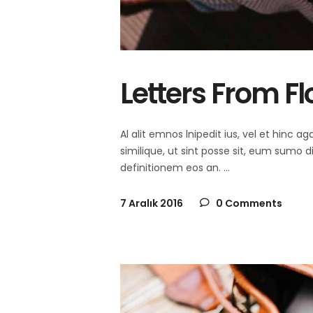
Letters From Fl
Al alit emnos lnipedit ius, vel et hinc
similique, ut sint posse sit, eum sumo 
definitionem eos an.
7 Aralık 2016
0 Comments