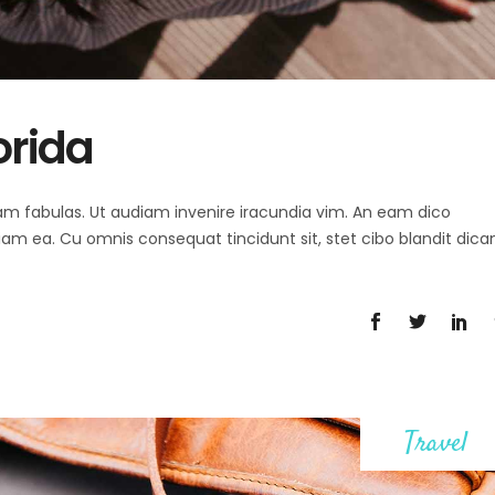
orida
 agam fabulas. Ut audiam invenire iracundia vim. An eam dico
diam ea. Cu omnis consequat tincidunt sit, stet cibo blandit dica
Travel