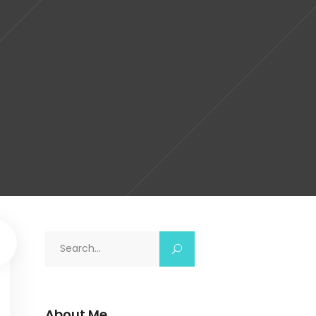
Search
for:
About Me