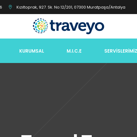
26
Kızıltoprak, 927. Sk. No:12/201, 07300 Muratpaşa/Antalya
KURUMSAL
M.I.C.E
SERVİSLERİMİ