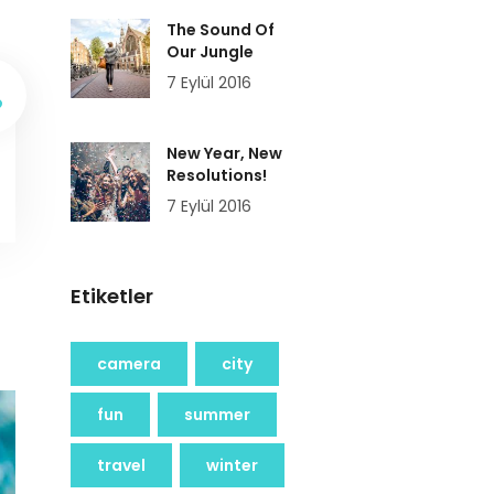
The Sound Of
Our Jungle
7 Eylül 2016
New Year, New
Resolutions!
7 Eylül 2016
Etiketler
camera
city
fun
summer
travel
winter