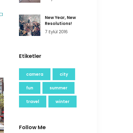
ia
New Year, New
Resolutions!
7 Eylül 2016
Etiketler
camera
city
fun
summer
travel
winter
Follow Me