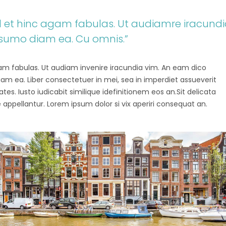
vel et hinc agam fabulas. Ut audiamre iracund
 sumo diam ea. Cu omnis.”
agam fabulas. Ut audiam invenire iracundia vim. An eam dico
diam ea. Liber consectetuer in mei, sea in imperdiet assueverit
tes. Iusto iudicabit similique idefinitionem eos an.Sit delicata
 appellantur. Lorem ipsum dolor si vix aperiri consequat an.