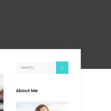
Search
for:
About Me