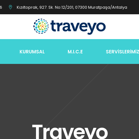
26
Kızıltoprak, 927. Sk. No:12/201, 07300 Muratpaşa/Antalya
KURUMSAL
M.I.C.E
SERVİSLERİMİ
Traveyo