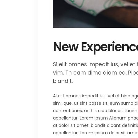
New Experienc
Si elit omnes impedit ius, vel 
vim. Tn eam dimo diam ea. Piber
blandit.
Al elit omnes impedit ius, vel et hinc 
similique, ut sint posse sit, eum sumo 
contentiones, an his cibo blandit tacima
appellantur. Lorem ipsum Alienum phaedr
at,dolor sit amet. blandit dicant defini
appellantur. Lorem ipsum dolor sit amet.E