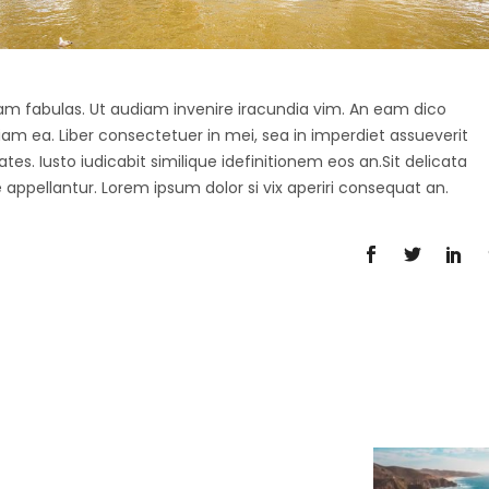
agam fabulas. Ut audiam invenire iracundia vim. An eam dico
diam ea. Liber consectetuer in mei, sea in imperdiet assueverit
tes. Iusto iudicabit similique idefinitionem eos an.Sit delicata
 appellantur. Lorem ipsum dolor si vix aperiri consequat an.