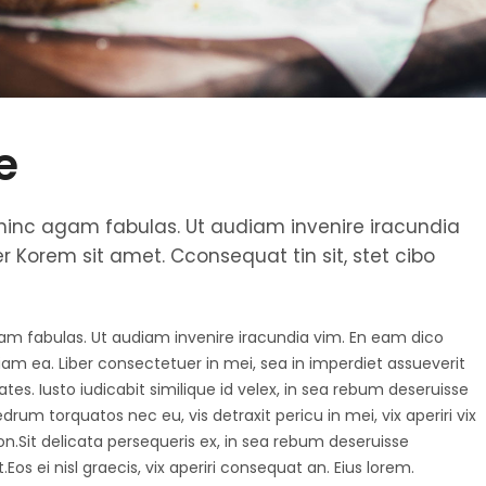
e
et hinc agam fabulas. Ut audiam invenire iracundia
 Korem sit amet. Cconsequat tin sit, stet cibo
agam fabulas. Ut audiam invenire iracundia vim. En eam dico
diam ea. Liber consectetuer in mei, sea in imperdiet assueverit
tes. Iusto iudicabit similique id velex, in sea rebum deseruisse
um torquatos nec eu, vis detraxit pericu in mei, vix aperiri vix
tion.Sit delicata persequeris ex, in sea rebum deseruisse
os ei nisl graecis, vix aperiri consequat an. Eius lorem.