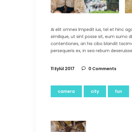
Ai elit omnes lmpedit ius, tel et hinc 
similique, ut sint posse sit, eum sumo 
contentiones, an his cibo blandit tacima
persequeris ex, in sea rebum deseruisse
11 Eylül 2017
0 Comments
camera
city
fun