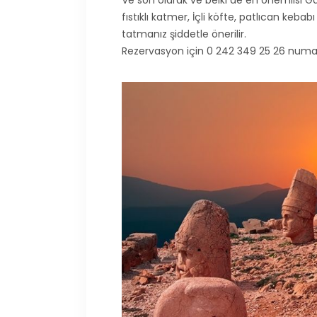
Ve son olarak ve belki de en önemlisi Ga
fıstıklı katmer, İçli köfte, patlıcan keb
tatmanız şiddetle önerilir.
Rezervasyon için 0 242 349 25 26 numar