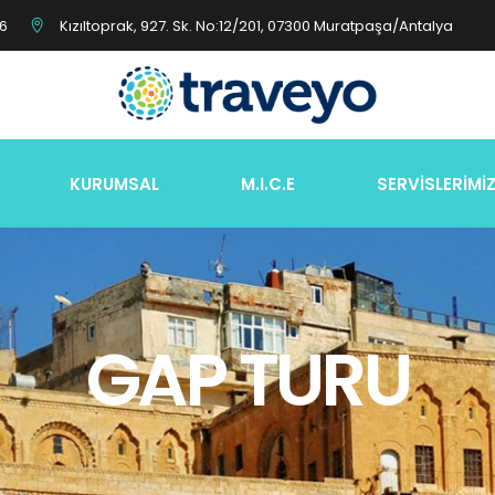
26
Kızıltoprak, 927. Sk. No:12/201, 07300 Muratpaşa/Antalya
KURUMSAL
M.I.C.E
SERVİSLERİMİ
GAP TURU