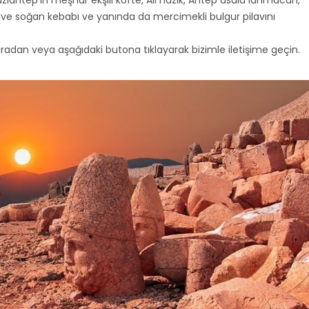
ziantep’in meşhur ekşili köfte, Ali nazik, Antep usulü lahmacun,
abı ve soğan kebabı ve yanında da mercimekli bulgur pilavını
adan veya aşağıdaki butona tıklayarak bizimle iletişime geçin.