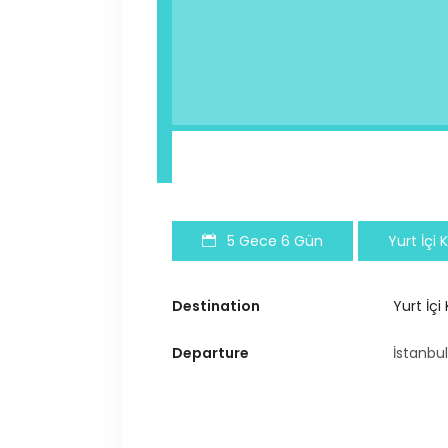
5 Gece 6 Gün
Yurt İçi 
Destination
Yurt İçi 
Departure
İstanbul 