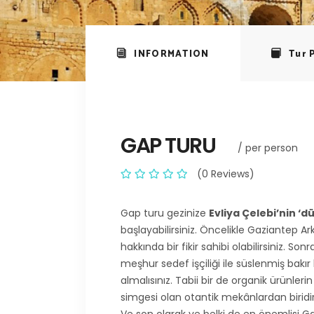
INFORMATION
Tur 
GAP TURU
/ per person
(0 Reviews)
Gap turu gezinize
Evliya Çelebi’nin ‘
başlayabilirsiniz. Öncelikle Gaziantep Ar
hakkında bir fikir sahibi olabilirsiniz. Son
meşhur sedef işçiliği ile süslenmiş bakı
almalısınız. Tabii bir de organik ürünl
simgesi olan otantik mekânlardan biridi