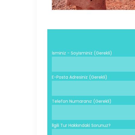
İsminiz - Soyisminiz (Gerekli)
E-Posta Adresiniz (Gerekli)
Telefon Numaranız (Gerekli)
İlgili Tur Hakkındaki Sorunuz?