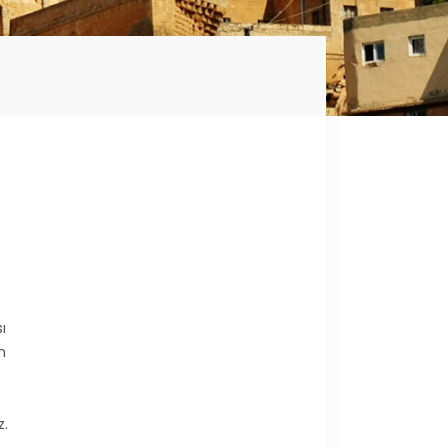
ı
n
z.