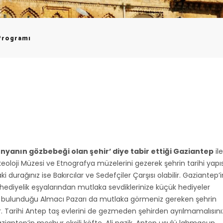
Programı
dünyanın gözbebeği olan şehir’ diye tabir ettiği Gaziantep
ile
keoloji Müzesi ve Etnografya müzelerini gezerek şehrin tarihi yapıs
raki durağınız ise Bakırcılar ve Sedefçiler Çarşısı olabilir. Gaziantep’i
r hediyelik eşyalarından mutlaka sevdiklerinize küçük hediyeler
erin bulunduğu Almacı Pazarı da mutlaka görmeniz gereken şehrin
r. Tarihi Antep taş evlerini de gezmeden şehirden ayrılmamalısını